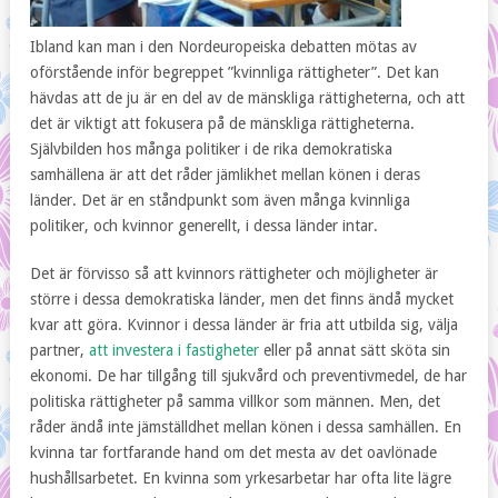
Ibland kan man i den Nordeuropeiska debatten mötas av
oförstående inför begreppet ”kvinnliga rättigheter”. Det kan
hävdas att de ju är en del av de mänskliga rättigheterna, och att
det är viktigt att fokusera på de mänskliga rättigheterna.
Självbilden hos många politiker i de rika demokratiska
samhällena är att det råder jämlikhet mellan könen i deras
länder. Det är en ståndpunkt som även många kvinnliga
politiker, och kvinnor generellt, i dessa länder intar.
Det är förvisso så att kvinnors rättigheter och möjligheter är
större i dessa demokratiska länder, men det finns ändå mycket
kvar att göra. Kvinnor i dessa länder är fria att utbilda sig, välja
partner,
att investera i fastigheter
eller på annat sätt sköta sin
ekonomi. De har tillgång till sjukvård och preventivmedel, de har
politiska rättigheter på samma villkor som männen. Men, det
råder ändå inte jämställdhet mellan könen i dessa samhällen. En
kvinna tar fortfarande hand om det mesta av det oavlönade
hushållsarbetet. En kvinna som yrkesarbetar har ofta lite lägre