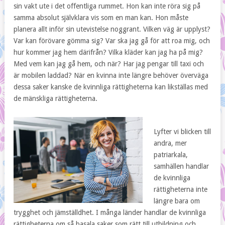
sin vakt ute i det offentliga rummet. Hon kan inte röra sig på
samma absolut självklara vis som en man kan. Hon måste
planera allt inför sin utevistelse noggrant. Vilken väg är upplyst?
Var kan förövare gömma sig? Var ska jag gå för att roa mig, och
hur kommer jag hem därifrån? Vilka kläder kan jag ha på mig?
Med vem kan jag gå hem, och när? Har jag pengar till taxi och
är mobilen laddad? När en kvinna inte längre behöver överväga
dessa saker kanske de kvinnliga rättigheterna kan likställas med
de mänskliga rättigheterna.
Lyfter vi blicken till
andra, mer
patriarkala,
samhällen handlar
de kvinnliga
rättigheterna inte
längre bara om
trygghet och jämställdhet. I många länder handlar de kvinnliga
rättigheterna om så basala saker som rätt till utbildning och