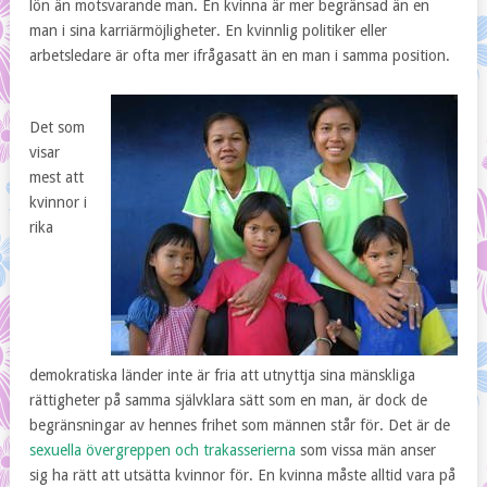
lön än motsvarande man. En kvinna är mer begränsad än en
man i sina karriärmöjligheter. En kvinnlig politiker eller
arbetsledare är ofta mer ifrågasatt än en man i samma position.
Det som
visar
mest att
kvinnor i
rika
demokratiska länder inte är fria att utnyttja sina mänskliga
rättigheter på samma självklara sätt som en man, är dock de
begränsningar av hennes frihet som männen står för. Det är de
sexuella övergreppen och trakasserierna
som vissa män anser
sig ha rätt att utsätta kvinnor för. En kvinna måste alltid vara på