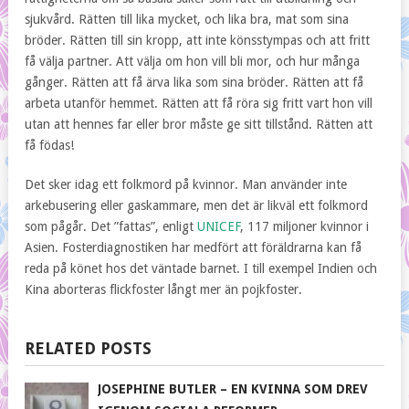
sjukvård. Rätten till lika mycket, och lika bra, mat som sina
bröder. Rätten till sin kropp, att inte könsstympas och att fritt
få välja partner. Att välja om hon vill bli mor, och hur många
gånger. Rätten att få ärva lika som sina bröder. Rätten att få
arbeta utanför hemmet. Rätten att få röra sig fritt vart hon vill
utan att hennes far eller bror måste ge sitt tillstånd. Rätten att
få födas!
Det sker idag ett folkmord på kvinnor. Man använder inte
arkebusering eller gaskammare, men det är likväl ett folkmord
som pågår. Det ”fattas”, enligt
UNICEF
, 117 miljoner kvinnor i
Asien. Fosterdiagnostiken har medfört att föräldrarna kan få
reda på könet hos det väntade barnet. I till exempel Indien och
Kina aborteras flickfoster långt mer än pojkfoster.
RELATED POSTS
JOSEPHINE BUTLER – EN KVINNA SOM DREV