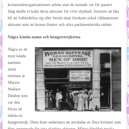
kvinnorättsorganisationers arbete som de menade var för passivt.
Idag skulle vi kalla deras aktioner för civil olydnad; förutom att låta
bli att folkbokföra sig eller betala skatt förekom också våldsammare
aktioner som att krossa fönster och störa parlamentariska möten.
Några kända namn och hungerstrejkerna
Några av de
mest kända
namnen
inom
rörelsen är
Marion
Wallace
Dunlop som
var den
första att
inleda en
hungerstrejk. Detta kom sedermera att användas av flera kvinnor som
blev arresterade för sina olagliga aktioner. Många försökte trycka