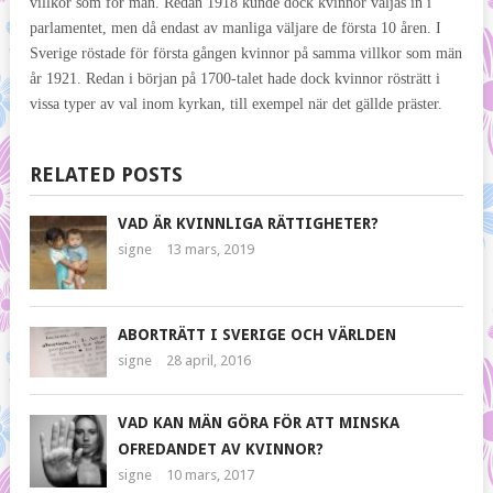
villkor som för män. Redan 1918 kunde dock kvinnor väljas in i
parlamentet, men då endast av manliga väljare de första 10 åren. I
Sverige röstade för första gången kvinnor på samma villkor som män
år 1921. Redan i början på 1700-talet hade dock kvinnor rösträtt i
vissa typer av val inom kyrkan, till exempel när det gällde präster.
RELATED POSTS
VAD ÄR KVINNLIGA RÄTTIGHETER?
signe
13 mars, 2019
ABORTRÄTT I SVERIGE OCH VÄRLDEN
signe
28 april, 2016
VAD KAN MÄN GÖRA FÖR ATT MINSKA
OFREDANDET AV KVINNOR?
signe
10 mars, 2017