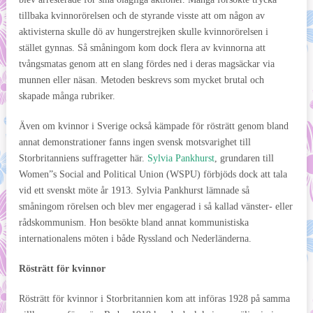
tillbaka kvinnorörelsen och de styrande visste att om någon av
aktivisterna skulle dö av hungerstrejken skulle kvinnorörelsen i
stället gynnas. Så småningom kom dock flera av kvinnorna att
tvångsmatas genom att en slang fördes ned i deras magsäckar via
munnen eller näsan. Metoden beskrevs som mycket brutal och
skapade många rubriker.
Även om kvinnor i Sverige också kämpade för rösträtt genom bland
annat demonstrationer fanns ingen svensk motsvarighet till
Storbritanniens suffragetter här.
Sylvia Pankhurst
, grundaren till
Women”s Social and Political Union (WSPU) förbjöds dock att tala
vid ett svenskt möte år 1913. Sylvia Pankhurst lämnade så
småningom rörelsen och blev mer engagerad i så kallad vänster- eller
rådskommunism. Hon besökte bland annat kommunistiska
internationalens möten i både Ryssland och Nederländerna.
Rösträtt för kvinnor
Rösträtt för kvinnor i Storbritannien kom att införas 1928 på samma