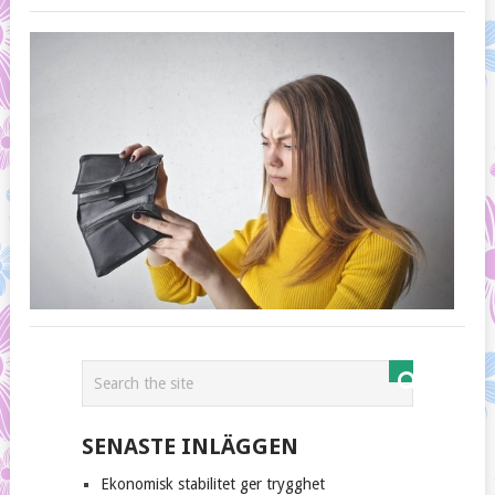
EK
STA
GER
TRY
adm
14
febr
202
SENASTE INLÄGGEN
Ekonomisk stabilitet ger trygghet